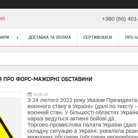
et
+380 (66) 401
ВАРИ
ДОСТАВКА ТА ОПЛАТА
СЕРТИФІКАТИ
ПРО Н
Я ПРО ФОРС-МАЖОРНІ ОБСТАВИНИ
12.05.22
З 24 лютого 2022 року Указом Президента
воєнного стану в Україні» (далі по тексту 
воєнний стан. У більшості областях України
наразі ведуться активні бойові дії.
Торгово-промислова палата України (далі
складну ситуацію в Україні, ухвалила ріш
мажорних обставин (обставин непереборно