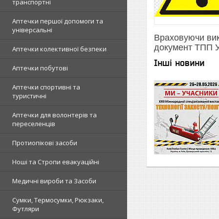
транспортні
Аптечки першої допомоги та
універсальні
Враховуючи вик
документ ТПП У
Аптечки колективної безпеки
Інші новини
Аптечки побутові
Аптечки спортивні та
туристичні
Аптечки для волонтерів та
переселенців
Протиопікові засоби
Ноші та Стропи евакуаційні
Медичні вироби та Засоби
Сумки, Термосумки, Рюкзаки,
Футляри