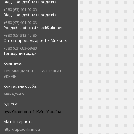
Відділ роздрібних продажів
+380 (63) 401-02-03
Відділ роздрібних продажів
+380 (97) 401-02-03
Роздріб: aptechki.retail@ukr.net
+380 (95) 312-45-85
Оптові продажі: aptechki@ukr.net
+380 (63) 683-68-83
Тендерний відділ
ФАРММЕДАЛЬЯНС │ АПТЕЧКИ В
УКРАЇНІ
Менеджер
вул. Скарбова, 1, Київ, Україна
http://aptechki.in.ua