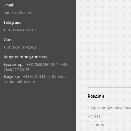
aptechki@ukr.net
+38 (066) 401-02-03
+38 (063) 401-02-03
Бухгалтер
+38 (068) 093-18-44, +38
(044) 227-03-25
Закупки
+38 (093) 312-45-85 .e-mail:
farmeda@ukr.net
Розділи
Курси медичної допо
Статті
Новини