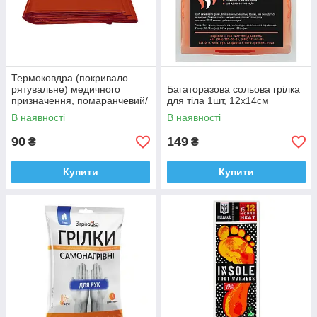
Термоковдра (покривало
рятувальне) медичного
Багаторазова сольова грілка
призначення, помаранчевий/
для тіла 1шт, 12х14см
срібло
В наявності
В наявності
90
149
₴
₴
Купити
Купити