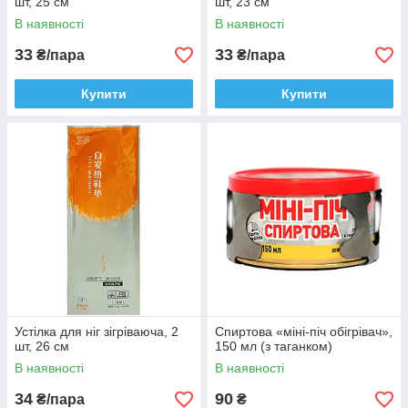
шт, 25 см
шт, 23 см
В наявності
В наявності
33
33
₴/пара
₴/пара
Купити
Купити
Устілка для ніг зігріваюча, 2
Спиртова «міні-піч обігрівач»,
шт, 26 см
150 мл (з таганком)
В наявності
В наявності
34
90
₴/пара
₴