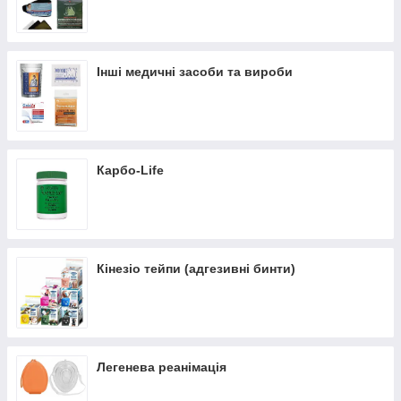
Інші медичні засоби та вироби
Карбо-Life
Кінезіо тейпи (адгезивні бинти)
Легенева реанімація