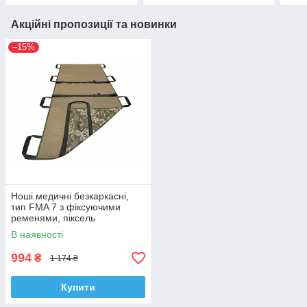
Акційні пропозиції та новинки
–15%
Ноші медичні безкаркасні,
тип FMA 7 з фіксуючими
ременями, піксель
В наявності
994
₴
1 174 ₴
Купити