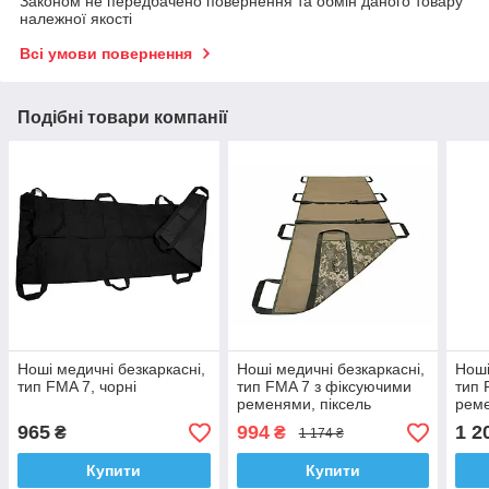
Законом не передбачено повернення та обмін даного товару
належної якості
Всі умови повернення
Подібні товари компанії
Ноші медичні безкаркасні,
Ноші медичні безкаркасні,
Ноші
тип FMA 7, чорні
тип FMA 7 з фіксуючими
тип 
ременями, піксель
реме
965
994
1 2
₴
₴
1 174 ₴
Купити
Купити