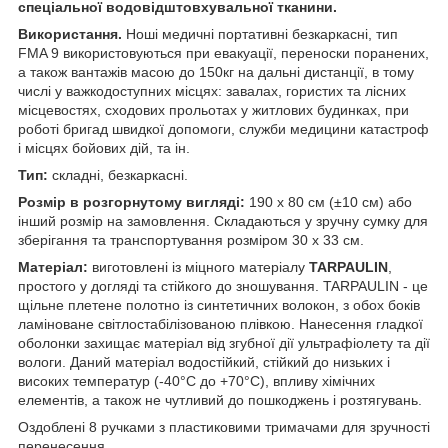
спеціальної водовідштовхувальної тканини.
Використання.
Ноші медичні портативні безкаркасні, тип
FMA 9 використовуються при евакуації, переноски поранених,
а також вантажів масою до 150кг на дальні дистанції, в тому
числі у важкодоступних місцях: завалах, гористих та лісних
місцевостях, сходових прольотах у житлових будинках, при
роботі бригад швидкої допомоги, служби медицини катастроф
і місцях бойових дій, та ін.
Тип:
складні, безкаркасні.
Розмір в розгорнутому вигляді:
190 х 80 см (±10 см) або
інший розмір на замовлення. Складаються у зручну сумку для
зберігання та транспортування розміром 30 х 33 см.
Матеріал:
виготовлені ​​із міцного матеріалу
TARPAULIN
,
простого у догляді та стійкого до зношування. TARPAULIN - це
щільне плетене полотно із синтетичних волокон, з обох боків
ламіноване світлостабілізованою плівкою. Нанесення гладкої
оболонки захищає матеріал від згубної дії ультрафіолету та дії
вологи. Даний матеріал водостійкий, стійкий до низьких і
високих температур (-40°С до +70°С), впливу хімічних
елементів, а також не чутливий до пошкоджень і розтягувань.
Оздоблені 8 ручками з пластиковими тримачами для зручності
перенесення.