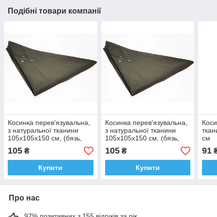
Подібні товари компанії
Косинка перев'язувальна,
Косинка перев'язувальна,
Коси
з натуральної тканини
з натуральної тканини
ткан
105х105х150 см, (бязь,
105х105х150 см, (бязь,
см
хакі)
хакі)
105
105
91
₴
₴
Купити
Купити
Про нас
97% позитивних з 155 відгуків за рік