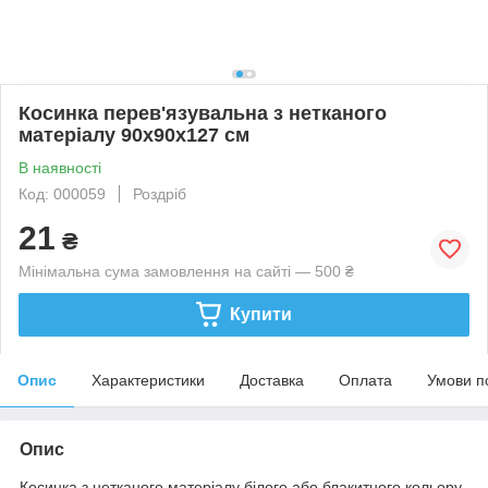
Косинка перев'язувальна з нетканого
матеріалу 90х90х127 см
В наявності
Код: 000059
Роздріб
21
₴
Мінімальна сума замовлення на сайті — 500 ₴
Купити
Опис
Характеристики
Доставка
Оплата
Умови п
Опис
Косинка з нетканого матеріалу білого або блакитного кольору,