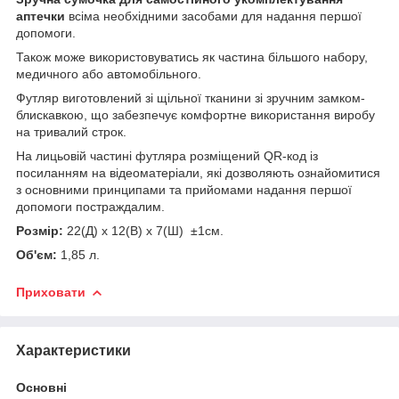
аптечки
всіма необхідними засобами для надання першої
допомоги.
Також може використовуватись як частина більшого набору,
медичного або автомобільного.
Футляр виготовлений зі щільної тканини зі зручним замком-
блискавкою, що забезпечує комфортне використання виробу
на тривалий строк.
На лицьовій частині футляра розміщений QR-код із
посиланням на відеоматеріали, які дозволяють ознайомитися
з основними принципами та прийомами надання першої
допомоги постраждалим.
Розмір:
22(Д) х 12(В) х 7(Ш) ±1см.
Об'єм:
1,85 л.
Приховати
Характеристики
Основні