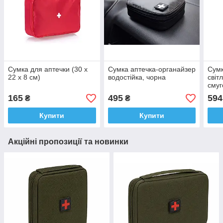
Сумка для аптечки (30 х
Сумка аптечка-органайзер
Сумк
22 х 8 см)
водостійка, чорна
світ
смуг
165
495
594
₴
₴
Купити
Купити
Акційні пропозиції та новинки