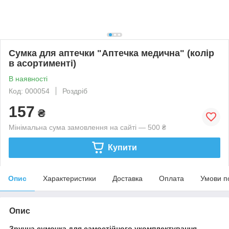
Сумка для аптечки "Аптечка медична" (колір
в асортименті)
В наявності
Код: 000054
Роздріб
157
₴
Мінімальна сума замовлення на сайті — 500 ₴
Купити
Опис
Характеристики
Доставка
Оплата
Умови п
Опис
З
ручна сумочка для самостійного укомплектування