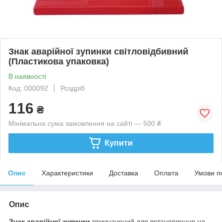
Знак аварійної зупинки світловідбивний
(Пластикова упаковка)
В наявності
Код: 000092
Роздріб
116
₴
Мінімальна сума замовлення на сайті — 500 ₴
Купити
Опис
Характеристики
Доставка
Оплата
Умови п
Опис
Знак аварійної зупинки
призначений для встановлення на