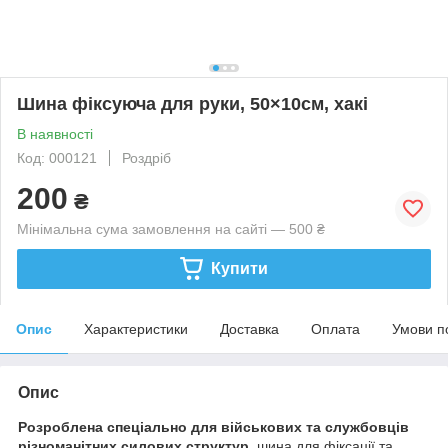
Шина фіксуюча для руки, 50×10см, хакі
В наявності
Код: 000121
Роздріб
200
₴
Мінімальна сума замовлення на сайті — 500 ₴
Купити
Опис
Характеристики
Доставка
Оплата
Умови п
Опис
Розроблена спеціально для військових та службовців
різноманітних силових структур
, шина для фіксації та