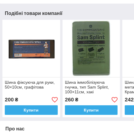
Подібні товари компанії
Шина фіксуюча для руки,
Шина іммобілізуюча
Шин
50×10см, графітова
гнучка, тип Sam Splint,
мета
100×11см, хакі
Крам
см
200
260
242
₴
₴
Купити
Купити
Про нас