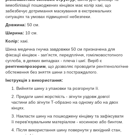
іммобілізації пошкоджених кінцівок має колір хакі, що
забезбечує дотримання маскування в екстремальних
ситуаціях та умовах підвищеної небезпеки.
Довжина:
50 см.
Ширина:
10 см.
Колір:
хакі.
Шина медична гнучка завдовжки 50 см призначена для
фіксації кінцівок - зап'ястя, передпліччя, гомілковостопного
суглоба, в деяких випадках - плеча і шиї. Виріб є
рентгенопрозорим
, що дозволяє проводити рентгенологічне
обстеження без зняття шини з постраждалого.
Інструкція з використання:
Вийняти шину з упаковки та розгорнути її.
Придати шині жорсткість - зігнути уздовж довгої
частини або зігнути Т-образно на одному або на двох
кінцях.
Накласти шину на пошкоджену кінцівку та зафіксувати
її перев'язувальним матеріалом - косинкою або бинтом.
Після використання шину повернути у вихідний стан,