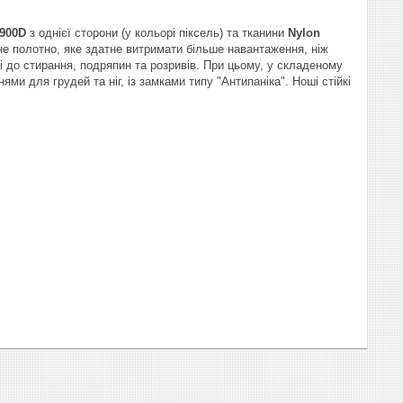
 900D
з однієї сторони
(у кольорі піксель) та тканини
Nylon
ьне полотно, яке здатне витримати більше навантаження, ніж
кі до стирання, подряпин та розривів. При цьому, у складеному
и для грудей та ніг, із замками типу "Антипаніка". Ноші стійкі