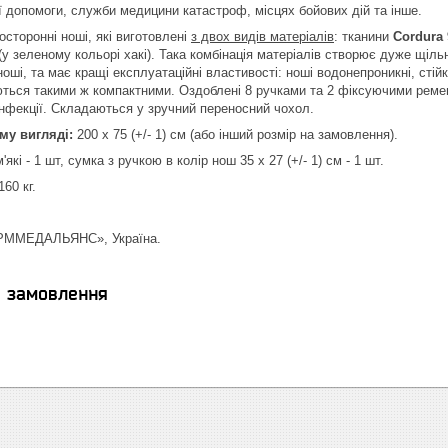
ї допомоги, служби медицини катастроф, місцях бойових дій та інше.
сторонні ноші, які виготовлені
з двох видів матеріалів
: тканини
Cordura
(у зеленому кольорі хакі). Така комбінація матеріалів створює дуже щіл
ноші, та має кращі експлуатаційні властивості: ноші водонепроникні, стій
ться такими ж компактними. Оздоблені 8 ручками та 2 фіксуючими ременям
інфекції. Складаються у зручний переносний чохол.
му вигляді:
200 х 75 (+/- 1) см (або інший розмір на замовлення).
'які - 1 шт, сумка з ручкою в колір нош 35 х 27 (+/- 1) см - 1 шт.
160 кг.
ММЕДАЛЬЯНС», Україна.
я замовлення