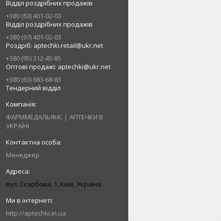
Відділ роздрібних продажів
+380 (63) 401-02-03
Відділ роздрібних продажів
+380 (97) 401-02-03
Роздріб: aptechki.retail@ukr.net
+380 (95) 312-45-85
Оптові продажі: aptechki@ukr.net
+380 (63) 683-68-83
Тендерний відділ
ФАРММЕДАЛЬЯНС │ АПТЕЧКИ В
УКРАЇНІ
Менеджер
вул. Скарбова, 1, Київ, Україна
http://aptechki.in.ua