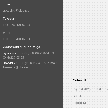
aptechki@ukr.net
+38 (066) 401-02-03
+38 (063) 401-02-03
Бухгалтер
+38 (068) 093-18-44, +38
(044) 227-03-25
Закупки
+38 (093) 312-45-85 .e-mail:
farmeda@ukr.net
Розділи
Курси медичної допо
Статті
Новини