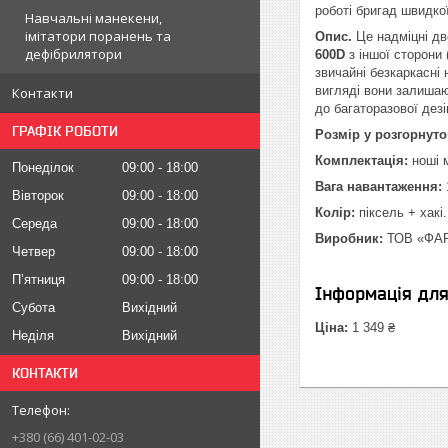
роботі бригад швидко
Навчальні манекени,
імітатори поранень та
Опис.
Це надміцні дво
дефібрилятори
600D
з іншої сторони 
звичайні безкаркасні 
вигляді вони залишаю
Контакти
до багаторазової дез
ГРАФІК РОБОТИ
Розмір у розгорнуто
Комплектація:
ноші м
Понеділок
09:00
18:00
Вага навантаження:
Вівторок
09:00
18:00
Колір:
піксель + хакі.
Середа
09:00
18:00
Виробник:
ТОВ «ФАР
Четвер
09:00
18:00
Пʼятниця
09:00
18:00
Інформація дл
Субота
Вихідний
Ціна:
1 349 ₴
Неділя
Вихідний
КОНТАКТИ
+380 (66) 401-02-03