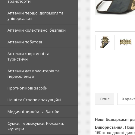
транспортні
Аптечки першої допомоги та
універсальні
Аптечки колективної безпеки
Аптечки побутові
Аптечки спортивні та
туристичні
Аптечки для волонтерів та
переселенців
Протиопікові засоби
Опис
Харак
Ноші та Стропи евакуаційні
Медичні вироби та Засоби
Ноші безкаркасні дв
Сумки, Термосумки, Рюкзаки,
Використання.
Ноші 
Футляри
160 кг на далекі дист