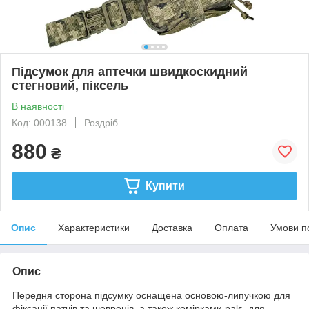
Підсумок для аптечки швидкоскидний
стегновий, піксель
В наявності
Код: 000138
Роздріб
880
₴
Купити
Опис
Характеристики
Доставка
Оплата
Умови п
Опис
Передня сторона підсумку оснащена основою-липучкою для
фіксації патчів та шевронів, а також комірками pals, для