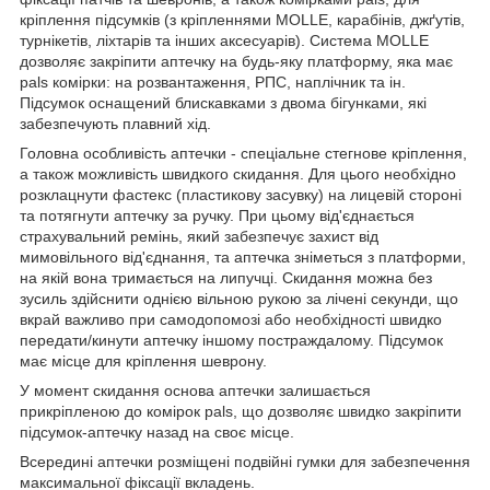
кріплення підсумків (з кріпленнями MOLLE, карабінів, джґутів,
турнікетів, ліхтарів та інших аксесуарів). Система MOLLE
дозволяє закріпити аптечку на будь-яку платформу, яка має
pals комірки: на розвантаження, РПС, наплічник та ін.
Підсумок оснащений блискавками з двома бігунками, які
забезпечують плавний хід.
Головна особливість аптечки - спеціальне стегнове кріплення,
а також можливість швидкого скидання. Для цього необхідно
розклацнути фастекс (пластикову засувку) на лицевій стороні
та потягнути аптечку за ручку. При цьому від'єднається
страхувальний ремінь, який забезпечує захист від
мимовільного від'єднання, та аптечка зніметься з платформи,
на якій вона тримається на липучці. Скидання можна без
зусиль здійснити однією вільною рукою за лічені секунди, що
вкрай важливо при самодопомозі або необхідності швидко
передати/кинути аптечку іншому постраждалому. Підсумок
має місце для кріплення шеврону.
У момент скидання основа аптечки залишається
прикріпленою до комірок pals, що дозволяє швидко закріпити
підсумок-аптечку назад на своє місце.
Всередині аптечки розміщені подвійні гумки для забезпечення
максимальної фіксації вкладень.