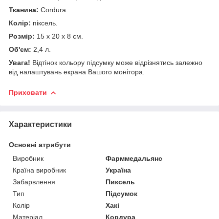
Тканина:
Cordura.
Колір:
піксель.
Розмір:
15 х 20 х 8 см.
Об'єм:
2,4 л.
Увага!
Відтінок кольору підсумку може відрізнятись залежно
від налаштувань екрана Вашого монітора.
Приховати
Характеристики
Основні атрибути
Виробник
Фарммедальянс
Країна виробник
Україна
Забарвлення
Пиксель
Тип
Підсумок
Колір
Хакі
Матеріал
Кордура