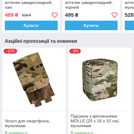
аптечки швидкоскидний,
аптечки швидкоскидний,
апте
хакі
чорний
муль
489
495
528
₴
₴
528 ₴
Купити
Купити
Акційні пропозиції та новинки
–15%
–9%
Підсумок з кріпленнями
Чохол для смартфона,
MOLLE (20 х 16 х 10 см),
мультикам
мультикам
В наявності
В наявності