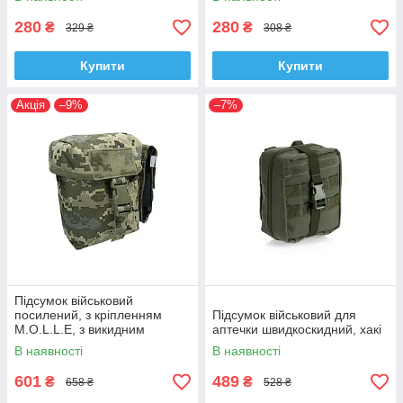
280
280
₴
₴
329 ₴
308 ₴
Купити
Купити
Акція
–9%
–7%
Підсумок військовий
посилений, з кріпленням
Підсумок військовий для
M.O.L.L.E, з викидним
аптечки швидкоскидний, хакі
вкладишем та підсумком для
В наявності
В наявності
турнікету, піксель
601
489
₴
₴
658 ₴
528 ₴