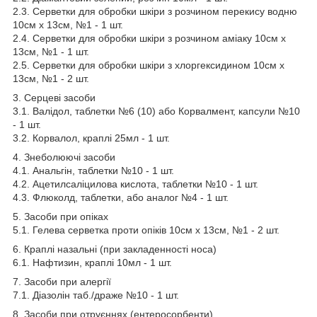
2.3. Серветки для обробки шкіри з розчином перекису водню
10см х 13см, №1 - 1 шт.
2.4. Серветки для обробки шкіри з розчином аміаку 10см х
13см, №1 - 1 шт.
2.5. Серветки для обробки шкіри з хлоргексидином 10см х
13см, №1 - 2 шт.
3. Серцеві засоби
3.1. Валідол, таблетки №6 (10) або Корвалмент, капсули №10
- 1 шт.
3.2. Корвалол, краплі 25мл - 1 шт.
4. Знеболюючі засоби
4.1. Анальгін, таблетки №10 - 1 шт.
4.2. Ацетилсаліцилова кислота, таблетки №10 - 1 шт.
4.3. Флюколд, таблетки, або аналог №4 - 1 шт.
5. Засоби при опіках
5.1. Гелева серветка проти опіків 10см х 13см, №1 - 2 шт.
6. Краплі назальні (при закладенності носа)
6.1. Нафтизин, краплі 10мл - 1 шт.
7. Засоби при алергії
7.1. Діазолін таб./драже №10 - 1 шт.
8. Засоби при отруєннях (ентеросорбенти)