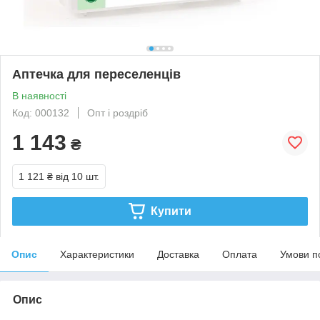
Аптечка для переселенців
В наявності
Код: 000132
Опт і роздріб
1 143
₴
1 121 ₴
від 10 шт.
Купити
Опис
Характеристики
Доставка
Оплата
Умови п
Опис