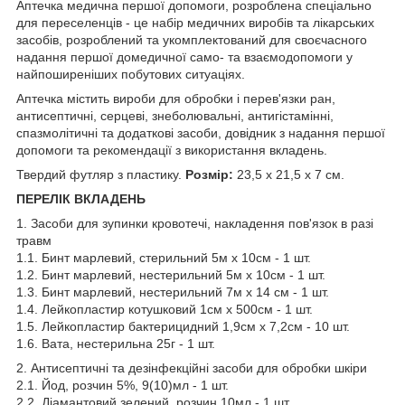
Аптечка медична першої допомоги, розроблена спеціально
для переселенців - це набір медичних виробів та лікарських
засобів, розроблений та укомплектований для своєчасного
надання першої домедичної само- та взаємодопомоги у
найпоширеніших побутових ситуаціях.
Аптечка містить вироби для обробки і перев'язки ран,
антисептичні, серцеві, знеболювальні, антигістамінні,
спазмолітичні та додаткові засоби, довідник з надання першої
допомоги та рекомендації з використання вкладень.
Твердий футляр з пластику.
Розмір:
23,5 х 21,5 х 7 см.
ПЕРЕЛІК ВКЛАДЕНЬ
1. Засоби для зупинки кровотечі, накладення пов'язок в разі
травм
1.1. Бинт марлевий, стерильний 5м х 10см - 1 шт.
1.2. Бинт марлевий, нестерильний 5м х 10см - 1 шт.
1.3. Бинт марлевий, нестерильний 7м х 14 см - 1 шт.
1.4. Лейкопластир котушковий 1см х 500см - 1 шт.
1.5. Лейкопластир бактерицидний 1,9см х 7,2см - 10 шт.
1.6. Вата, нестерильна 25г - 1 шт.
2. Антисептичні та дезінфекційні засоби для обробки шкіри
2.1. Йод, розчин 5%, 9(10)мл - 1 шт.
2.2. Діамантовий зелений, розчин 10мл - 1 шт.