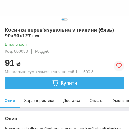
Косинка перев'язувальна з тканини (бязь)
90х90х127 см
В наявності
Код: 000088
Роздріб
91
₴
Мінімальна сума замовлення на сайті — 500 ₴
Купити
Опис
Характеристики
Доставка
Оплата
Умови п
Опис
Косинка з відбіленої бязі, призначена для імобілізації кінцівок