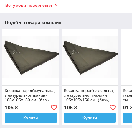
Всі умови повернення
Подібні товари компанії
Косинка перев'язувальна,
Косинка перев'язувальна,
Коси
з натуральної тканини
з натуральної тканини
ткан
105х105х150 см, (бязь,
105х105х150 см, (бязь,
см
хакі)
хакі)
105
105
91
₴
₴
Купити
Купити