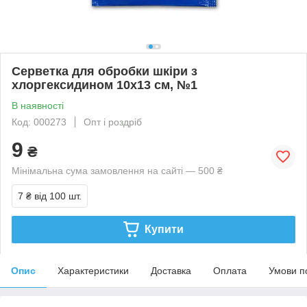
Серветка для обробки шкіри з
хлоргексидином 10х13 см, №1
В наявності
Код: 000273
Опт і роздріб
9
₴
Мінімальна сума замовлення на сайті — 500 ₴
7 ₴
від 100 шт.
Купити
Опис
Характеристики
Доставка
Оплата
Умови п