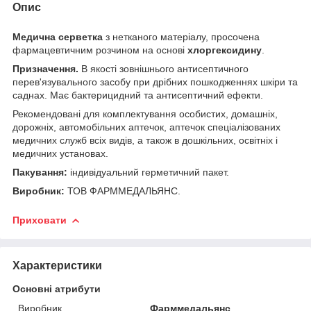
Опис
Медична серветка
з нетканого матеріалу, просочена
фармацевтичним розчином на основі
хлоргексидину
.
Призначення.
В якості зовнішнього антисептичного
перев'язувального засобу при дрібних пошкодженнях шкіри та
саднах. Має бактерицидний та антисептичний ефекти.
Рекомендовані для комплектування особистих, домашніх,
дорожніх, автомобільних аптечок, аптечок спеціалізованих
медичних служб всіх видів, а також в дошкільних, освітніх і
медичних установах.
Пакування:
індивідуальний герметичний пакет.
Виробник:
ТОВ ФАРММЕДАЛЬЯНС.
Приховати
Характеристики
Основні атрибути
Виробник
Фарммедальянс