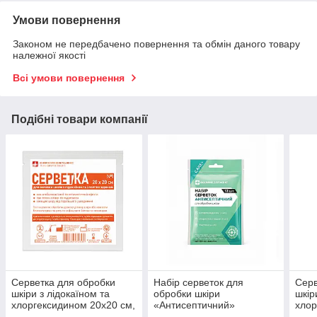
Умови повернення
Законом не передбачено повернення та обмін даного товару
належної якості
Всі умови повернення
Подібні товари компанії
Серветка для обробки
Набір серветок для
Серв
шкіри з лідокаїном та
обробки шкіри
шкір
хлоргексидином 20х20 см,
«Антисептичний»
хлор
№ 1
№1