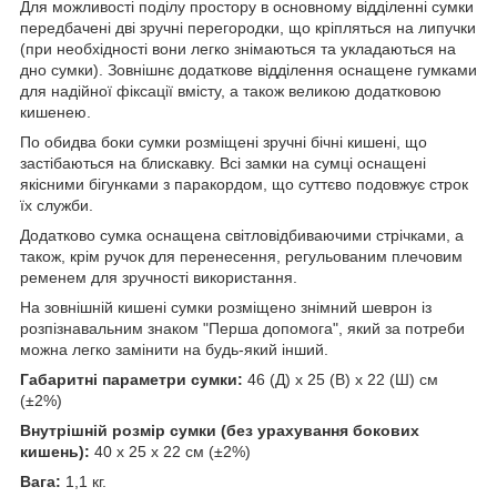
Для можливості поділу простору в основному відділенні сумки
передбачені дві зручні перегородки, що кріпляться на липучки
(при необхідності вони легко знімаються та укладаються на
дно сумки). Зовнішнє додаткове відділення оснащене гумками
для надійної фіксації вмісту, а також великою додатковою
кишенею.
По обидва боки сумки розміщені зручні бічні кишені, що
застібаються на блискавку. Всі замки на сумці оснащені
якісними бігунками з паракордом, що суттєво подовжує строк
їх служби.
Додатково сумка оснащена світловідбиваючими стрічками, а
також, крім ручок для перенесення, регульованим плечовим
ременем для зручності використання.
На зовнішній кишені сумки розміщено знімний шеврон із
розпізнавальним знаком "Перша допомога", який за потреби
можна легко замінити на будь-який інший.
Габаритні параметри сумки:
46 (Д) х 25 (В) х 22 (Ш) см
(±2%)
Внутрішній розмір сумки (без урахування бокових
кишень):
40 х 25 х 22 см (±2%)
Вага:
1,1 кг.