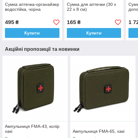
Сумка аптечка-органайзер
Сумка для аптечки (30 х
Сумк
водостійка, чорна
22 х 8 см)
допо
495
165
1 7
₴
₴
Купити
Купити
Акційні пропозиції та новинки
Ампульниця FMA-43, колір
хакі
Ампульниця FMA-65, хакі