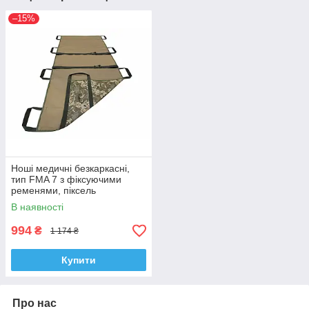
–15%
Ноші медичні безкаркасні,
тип FMA 7 з фіксуючими
ременями, піксель
В наявності
994
₴
1 174 ₴
Купити
Про нас