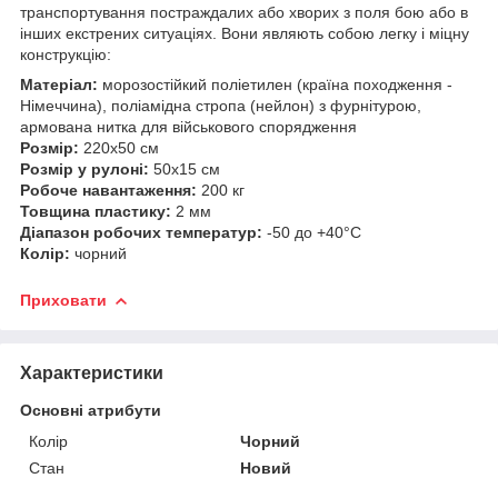
транспортування постраждалих або хворих з поля бою або в
інших екстрених ситуаціях. Вони являють собою легку і міцну
конструкцію:
Матеріал:
морозостійкий поліетилен (країна походження -
Німеччина), поліамідна стропа (нейлон) з фурнітурою,
армована нитка для військового спорядження
Розмір:
220х50 см
Розмір у рулоні:
50х15 см
Робоче навантаження:
200 кг
Товщина пластику:
2 мм
Діапазон робочих температур:
-50 до +40°C
Колір:
чорний
Приховати
Характеристики
Основні атрибути
Колір
Чорний
Стан
Новий