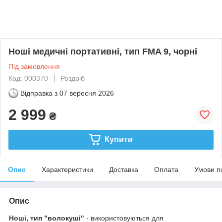
Ноші медичні портативні, тип FMA 9, чорні
Під замовлення
Код: 000370
Роздріб
Відправка з
07 вересня 2026
2 999
₴
Купити
Опис
Характеристики
Доставка
Оплата
Умови п
Опис
Ноші, тип "волокуші"
- використовуються для