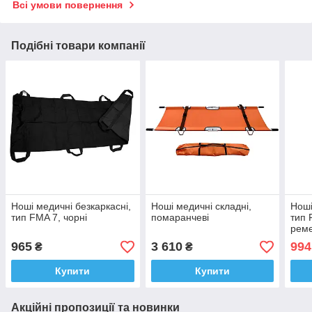
Всі умови повернення
Подібні товари компанії
Ноші медичні безкаркасні,
Ноші медичні складні,
Ноші
тип FMA 7, чорні
помаранчеві
тип 
реме
965
3 610
994
₴
₴
Купити
Купити
Акційні пропозиції та новинки