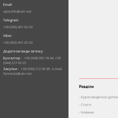
aptechki@ukr.net
+38 (066) 401-02-03
+38 (063) 401-02-03
Бухгалтер
+38 (068) 093-18-44, +38
(044) 227-03-25
Закупки
+38 (093) 312-45-85 .e-mail:
farmeda@ukr.net
Розділи
Курси медичної допо
Статті
Новини