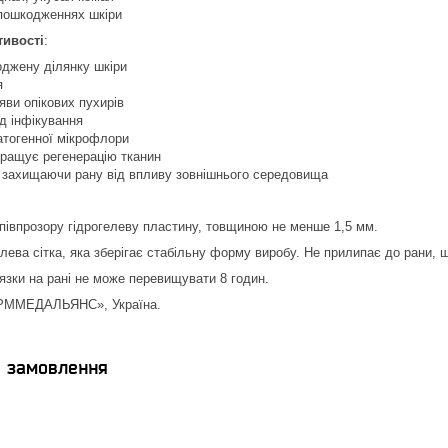
 пошкодженнях шкіри
тивості
:
джену ділянку шкіри
я
яви опікових пухирів
д інфікування
патогенної мікрофлори
кращує регенерацію тканин
, захищаючи рану від впливу зовнішнього середовища
півпрозору гідрогелеву пластину, товщиною не менше 1,5 мм.
рлева сітка, яка зберігає стабільну форму виробу. Не прилипає до рани, 
язки на рані не може перевищувати 8 годин.
ММЕДАЛЬЯНС», Україна.
я замовлення