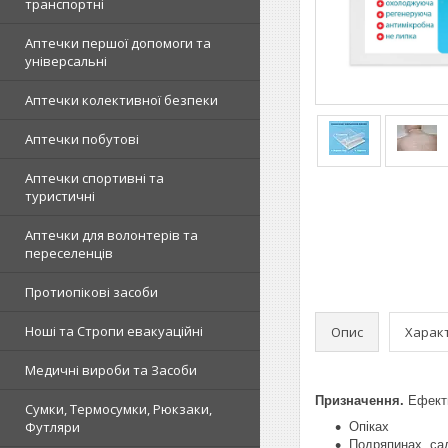
транспортні
Аптечки першої допомоги та
універсальні
Аптечки колективної безпеки
Аптечки побутові
Аптечки спортивні та
туристичні
Аптечки для волонтерів та
переселенців
Протиопікові засоби
Ноші та Стропи евакуаційні
Опис
Харак
Медичні вироби та Засоби
Призначення.
Ефект
Сумки, Термосумки, Рюкзаки,
Футляри
Опіках
Подряпинах, са