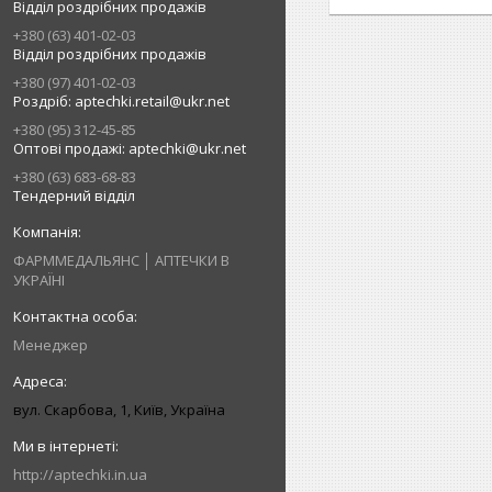
Відділ роздрібних продажів
+380 (63) 401-02-03
Відділ роздрібних продажів
+380 (97) 401-02-03
Роздріб: aptechki.retail@ukr.net
+380 (95) 312-45-85
Оптові продажі: aptechki@ukr.net
+380 (63) 683-68-83
Тендерний відділ
ФАРММЕДАЛЬЯНС │ АПТЕЧКИ В
УКРАЇНІ
Менеджер
вул. Скарбова, 1, Київ, Україна
http://aptechki.in.ua