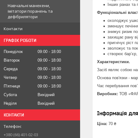
Інших ранах та
Навчальні манекени,
імітатори поранень та
Функціональні влас
дефібрилятори
охолоджує ушко
зменшує печінн
Контакти
знижує ризик по
захищає рану ві
ГРАФІК РОБОТИ
пригнічує ріст 
зволожує та по
Понеділок
09:00
18:00
створює бар’єр
Вівторок
09:00
18:00
Характеристики.
Середа
09:00
18:00
Засіб являє собою на
Четвер
09:00
18:00
Основа пов'язки - ма
Час перебування пов’
Пʼятниця
09:00
18:00
Виробник:
ТОВ «ФАР
Субота
Вихідний
Неділя
Вихідний
Інформація дл
КОНТАКТИ
Ціна:
70 ₴
+380 (66) 401-02-03