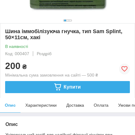
Шина іммобілізуюча гнучка, тип Sam Splint,
50×11см, хакі
В наявності
Код: 000407
Роздріб
200
₴
Мінімальна сума замовлення на сайті — 500 ₴
Купити
Опис
Характеристики
Доставка
Оплата
Умови п
Опис
Універсальний засіб для надійної фіксації кінцівок при