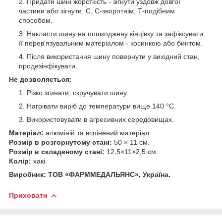
Придати шині жорсткість - зігнути уздовж довгої
частини або зігнути: С, С-зворотнім, Т-подібним
способом.
Накласти шину на пошкоджену кінцівку та зафіксувати
її перев'язувальним матеріалом - косинкою або бинтом.
Після використання шину повернути у вихідний стан,
продезінфікувати.
Не дозволяється:
Різко згинати, скручувати шину.
Нагрівати виріб до температури вище 140 °C.
Використовувати в агресивних середовищах.
Матеріал:
алюміній та вспінений матеріал.
Розмір в розгорнутому стані:
50 × 11 см.
Розмір в складеному стані:
12,5×11×2,5 см.
Колір:
хакі.
Виробник: ТОВ «ФАРММЕДАЛЬЯНС», Україна.
Приховати