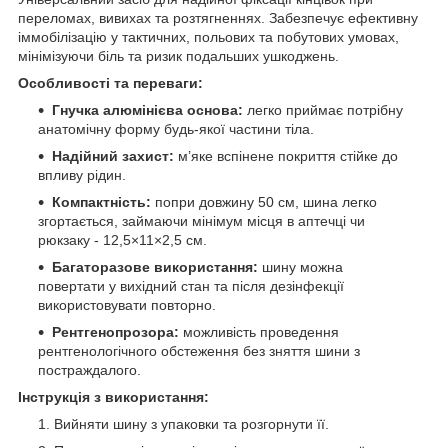
переломах, вивихах та розтягненнях. Забезпечує ефективну
іммобілізацію у тактичних, польових та побутових умовах,
мінімізуючи біль та ризик подальших ушкоджень.
Особливості та переваги:
Гнучка алюмінієва основа:
легко приймає потрібну
анатомічну форму будь-якої частини тіла.
Надійний захист:
м’яке вспінене покриття стійке до
впливу рідин.
Компактність:
попри довжину 50 см, шина легко
згортається, займаючи мінімум місця в аптечці чи
рюкзаку - 12,5×11×2,5 см.
Багаторазове використання:
шину можна
повертати у вихідний стан та після дезінфекції
використовувати повторно.
Рентгенопрозора:
можливість проведення
рентгенологічного обстеження без зняття шини з
постраждалого.
Інструкція з використання:
Вийняти шину з упаковки та розгорнути її.