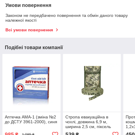
Умови повернення
Законом не передбачено повернення та обмін даного товару
належної якості
Всі умови повернення
Подібні товари компанії
Аптечка АМА-1 (зміна №2
Стропа евакуаційна в
Про
до ДСТУ 3961-2000), синя
чохлі, довжина 6,9 м,
кош
ширина 2,5 см, піксель
1,2х
985
539
450
₴
₴
1 085 ₴