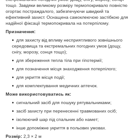
тощо. Завдяки великому розміру термопокривало повністю
огортає постраждалого, забезпечуючи швидкий та
ефективний захист. Оснащена самоклеючою застібкою для
надійної фіксації термопокривала на потерпілому.
Призначення:
для захисту від впливу несприятливого зовнішнього
середовища та екстремальних погодних умов (дощу,
снігу, морозу, сонця тощо);
для збереження тепла тіла при гіпотермії;
для позначення місця знаходження потерпілого;
для укриття місця події;
для комплектування медичних аптечок.
Може використовуватись як:
сигнальний засіб для пошуку рятувальниками;
засіб захисту при перенесенні травмованих осіб;
ізолюючий шар під спальник або намет;
інше допоміжне укриття в польових умовах.
Розмір:
2,3 × 2 м