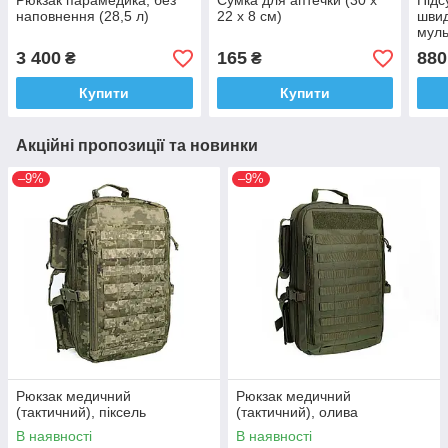
Рюкзак парамедика, без
Сумка для аптечки (30 х
Підс
наповнення (28,5 л)
22 х 8 см)
швид
муль
3 400
165
880
₴
₴
Купити
Купити
Акційні пропозиції та новинки
–9%
–9%
Рюкзак медичний
Рюкзак медичний
(тактичний), піксель
(тактичний), олива
В наявності
В наявності