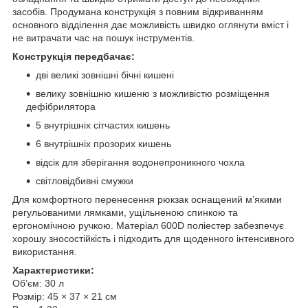
засобів. Продумана конструкція з повним відкриванням
основного відділення дає можливість швидко оглянути вміст і
не витрачати час на пошук інструментів.
Конструкція передбачає:
дві великі зовнішні бічні кишені
велику зовнішню кишеню з можливістю розміщення
дефібрилятора
5 внутрішніх сітчастих кишень
6 внутрішніх прозорих кишень
відсік для зберігання водонепроникного чохла
світловідбивні смужки
Для комфортного перенесення рюкзак оснащений м’якими
регульованими лямками, ущільненою спинкою та
ергономічною ручкою. Матеріал 600D поліестер забезпечує
хорошу зносостійкість і підходить для щоденного інтенсивного
використання.
Характеристики:
Об’єм: 30 л
Розмір: 45 × 37 × 21 см